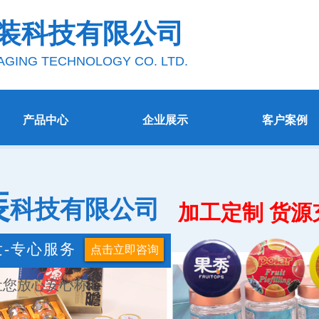
装科技有
限
公司
AGING TECHNOLOGY CO. LTD.
产品中心
企业展示
客户案例
装
科技有限公
司
加工定制 货源
发-专心服务
点击立即咨询
让您放心安心称心