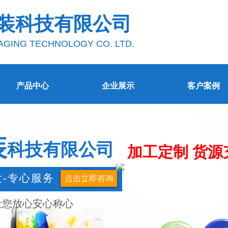
装科技有
限
公司
AGING TECHNOLOGY CO. LTD.
产品中心
企业展示
客户案例
装
科技有限公
司
加工定制 货源
发-专心服务
点击立即咨询
让您放心安心称心